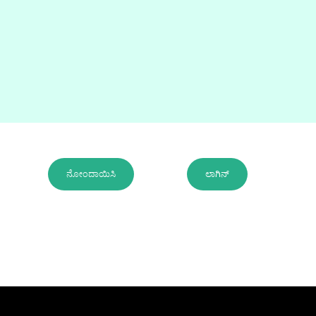
ನೋಂದಾಯಿಸಿ
ಲಾಗಿನ್
ನಿಮ್ಮ ಕೊಡುಗೆ ಭವಿಷ್ಯದ
ನಾಯಕರನ್ನು ನಿರ್ಮಿಸುತ್ತದೆ